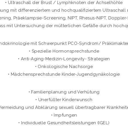
• Ultraschall der Brust / Lymphknoten der Achselhöhle
ng mit differenziertem und hochqualifiziertem Ultraschal
reening, Präeklampsie-Screening, NIPT, Rhesus-NIPT, Doppler
ss mit Untersuchung der mütterlichen Gefäße durch hochqua
ndokrinologie mit Schwerpunkt PCO-Syndrom/ Präklimakte
• Spezielle Hormonsprechstunde
• Anti-Aging-Medizin-Longevity- Strategien
• Onkologische Nachsorge
• Mädchensprechstunde Kinder-Jugendgynäkologie
• Familienplanung und Verhütung
• Unerfüllter Kinderwunsch
 Vermeidung und Abklärung sexuell übertragbarer Krankheit
• Impfungen
• Individuelle Gesundheitsleistungen (IGEL)