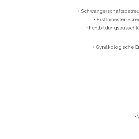
• Schwangerschaftsbetreuu
• Ersttrimester-Sc
• Fehlbildungsausschlu
• Gynäkologische E
•