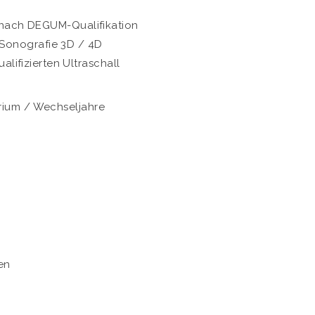
l nach DEGUM-Qualifikation
-Sonografie 3D / 4D
lifizierten Ultraschall
rium / Wechseljahre
en